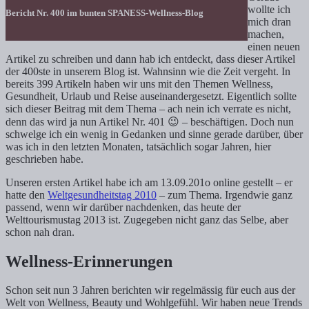
wollte ich
Bericht Nr. 400 im bunten SPANESS-Wellness-Blog
mich dran
machen,
einen neuen
Artikel zu schreiben und dann hab ich entdeckt, dass dieser Artikel
der 400ste in unserem Blog ist. Wahnsinn wie die Zeit vergeht. In
bereits 399 Artikeln haben wir uns mit den Themen Wellness,
Gesundheit, Urlaub und Reise auseinandergesetzt. Eigentlich sollte
sich dieser Beitrag mit dem Thema – ach nein ich verrate es nicht,
denn das wird ja nun Artikel Nr. 401 😉 – beschäftigen. Doch nun
schwelge ich ein wenig in Gedanken und sinne gerade darüber, über
was ich in den letzten Monaten, tatsächlich sogar Jahren, hier
geschrieben habe.
Unseren ersten Artikel habe ich am 13.09.201o online gestellt – er
hatte den
Weltgesundheitstag 2010
– zum Thema. Irgendwie ganz
passend, wenn wir darüber nachdenken, das heute der
Welttourismustag 2013 ist. Zugegeben nicht ganz das Selbe, aber
schon nah dran.
Wellness-Erinnerungen
Schon seit nun 3 Jahren berichten wir regelmässig für euch aus der
Welt von Wellness, Beauty und Wohlgefühl. Wir haben neue Trends