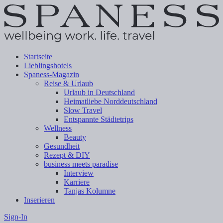
Startseite
Lieblingshotels
Spaness-Magazin
Reise & Urlaub
Urlaub in Deutschland
Heimatliebe Norddeutschland
Slow Travel
Entspannte Städtetrips
Wellness
Beauty
Gesundheit
Rezept & DIY
business meets paradise
Interview
Karriere
Tanjas Kolumne
Inserieren
Sign-In