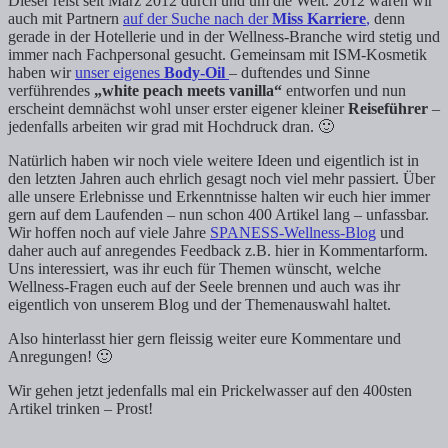
Dieser reist seit März 2012 durch und um die Welt. 2012 waren wir
auch mit Partnern
auf der Suche nach der
Miss Karriere
,
denn
gerade in der Hotellerie und in der Wellness-Branche wird stetig und
immer nach Fachpersonal gesucht. Gemeinsam mit ISM-Kosmetik
haben wir
unser eigenes
Body-Oil
– duftendes und Sinne
verführendes
„white peach meets vanilla“
entworfen und nun
erscheint demnächst wohl unser erster eigener kleiner
Reiseführer
–
jedenfalls arbeiten wir grad mit Hochdruck dran. 🙂
Natürlich haben wir noch viele weitere Ideen und eigentlich ist in
den letzten Jahren auch ehrlich gesagt noch viel mehr passiert. Über
alle unsere Erlebnisse und Erkenntnisse halten wir euch hier immer
gern auf dem Laufenden – nun schon 400 Artikel lang – unfassbar.
Wir hoffen noch auf viele Jahre
SPANESS-Wellness-Blog
und
daher auch auf anregendes Feedback z.B. hier in Kommentarform.
Uns interessiert, was ihr euch für Themen wünscht, welche
Wellness-Fragen euch auf der Seele brennen und auch was ihr
eigentlich von unserem Blog und der Themenauswahl haltet.
Also hinterlasst hier gern fleissig weiter eure Kommentare und
Anregungen! 🙂
Wir gehen jetzt jedenfalls mal ein Prickelwasser auf den 400sten
Artikel trinken – Prost!
___