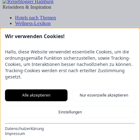
Reiseideen & Inspiration
Hotels nach Themen
Wellness-Lexikon
Business-Lexikon
Urlaubsregionen in Deutschland
Wir verwenden Cookies!
Urlaubsideen in Deutschland
Wanderrouten
Hallo, diese Website verwendet essentielle Cookies, um die
Kooperation & Zusammenarbeit
ordnungsgemäße Funktion sicherzustellen, sowie Tracking-
Cookies, um Interaktionen besser nachvollziehen zu können.
Kundenbereich
Tracking-Cookies werden erst nach erteilter Zustimmung
Presse
gesetzt.
Über uns
Kooperation/Zusammenarbeit
Service/Partner
Alle akzeptieren
Nur essenzielle akzeptieren
Blogger-Datenbank
Rechtliches
Einstellungen
Impressum
Datenschutz
Nutzungsbestimmungen
Datenschutzerklärung
Genuss Club
Impressum