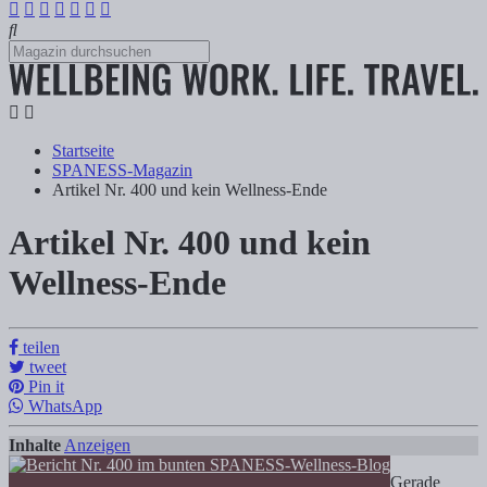
Startseite
SPANESS-Magazin
Artikel Nr. 400 und kein Wellness-Ende
Artikel Nr. 400 und kein
Artikel Nr. 400 und kein Wellness-Ende
Wellness-Ende
Tanja Klindworth
teilen
tweet
Inhalte Anzeigen 1) Wellness-Erinnerungen 2) Wellness-Leidenschaft 
Pin it
WhatsApp
Inhalte
Anzeigen
Gerade