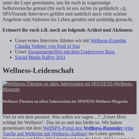
unter die Lupe genommen, uns für euch in wagemutige
Selbstversuche getraut (für euch ist uns nichts zu gefährlich ;-)),
SPANnende Interviews geführt und natürlich auch viele schöne
Angebote und Aktionen ins Leben gerufen und ausfindig gemacht.
Erinnert ihr euch z.B. noch an folgende Artikel und Aktionen:
Unser erstes Interview führten wir mit
Wellness-Expertin
Claudia Vollmer von Soul of Spa
Unser
Zusammentreffen mit dem Undercover Boss
Social Media Rallye 2011
Wellness-Leidenschaft
Wellness-Themen zu allen Jahreszeiten im SPANESS-Wellness-Magazin
Viel ist seit dem passiert. Was sollen wir sagen…? „Unser Herz
schlägt für Wellness“. Das ist so und das bleibt so. Wir haben
gemeinsam mit dem
WellSPA-Portal den
Wellness-Bummler
(eine
Tasche auf Weltreise mit Wellness-Auftrag)
ins Leben gerufen.