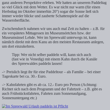
ganz anderen Perspektive erleben. Wir hatten an unserem Paddeltag
so viel Glück mit dem Wetter. Es war nicht nur warm (für einen
Herbsttag im Oktober immerhin 20°) sogar die Sonne ließ sich
immer wieder blicke und zauberte Schattenspiele auf die
Wasseroberfläche.
Zwischendurch nahmen wir uns auch mal Zeit zu halten – z.B. für
ein verspätetes Mittagessen im Museumsörtchen bzw. der
Museumsinsel Lehde. Wer im Spreewald unterwegs ist, kann
nämlich direkt mit dem Kanu an den meisten Restaurants anlegen,
um dort einzukehren.
Tipp: Wer nicht selber paddeln will, kann sich auch
(fast wie in Venedig) mit einem Kahn durch die Kanäle
des Spreewaldes paddeln lassen!
-> Preislich liegt ihr für eine Paddeltour – als Familie – bei einer
Tageskarte bei ca. 30.- Euro.
-> Kahnfahrten gibt es ab ca. 12.- Euro pro Person (Achtung:
Richtet sich nach dem Programm und der Fahrtzeit – z.B. gibt es
auch Frühstückstfahrten, Fahrten zum Sonnenaufgang,
Sonnenuntergang etc.)