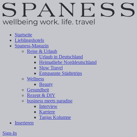
Startseite
Lieblingshotels
Spaness-Magazin
Reise & Urlaub
Urlaub in Deutschland
Heimatliebe Norddeutschland
Slow Travel
Entspannte Städtetrips
Wellness
Beauty
Gesundheit
Rezept & DIY
business meets paradise
Interview
Karriere
Tanjas Kolumne
Inserieren
Sign-In