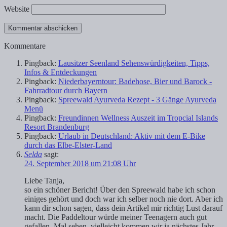
Website
Kommentare
Pingback:
Lausitzer Seenland Sehenswürdigkeiten, Tipps,
Infos & Entdeckungen
Pingback:
Niederbayerntour: Badehose, Bier und Barock -
Fahrradtour durch Bayern
Pingback:
Spreewald Ayurveda Rezept - 3 Gänge Ayurveda
Menü
Pingback:
Freundinnen Wellness Auszeit im Tropcial Islands
Resort Brandenburg
Pingback:
Urlaub in Deutschland: Aktiv mit dem E-Bike
durch das Elbe-Elster-Land
Selda
sagt:
24. September 2018 um 21:08 Uhr
Liebe Tanja,
so ein schöner Bericht! Über den Spreewald habe ich schon
einiges gehört und doch war ich selber noch nie dort. Aber ich
kann dir schon sagen, dass dein Artikel mir richtig Lust darauf
macht. Die Paddeltour würde meiner Teenagern auch gut
gefallen. Mal sehen, vielleicht kommen wir ja nächstes Jahr