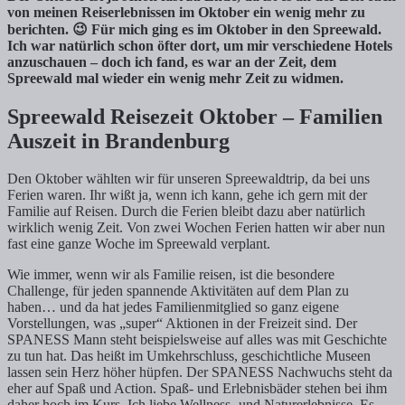
von meinen Reiserlebnissen im Oktober ein wenig mehr zu
berichten. 😉 Für mich ging es im Oktober in den Spreewald.
Ich war natürlich schon öfter dort, um mir verschiedene Hotels
anzuschauen – doch ich fand, es war an der Zeit, dem
Spreewald mal wieder ein wenig mehr Zeit zu widmen.
Spreewald Reisezeit Oktober – Familien
Auszeit in Brandenburg
Den Oktober wählten wir für unseren Spreewaldtrip, da bei uns
Ferien waren. Ihr wißt ja, wenn ich kann, gehe ich gern mit der
Familie auf Reisen. Durch die Ferien bleibt dazu aber natürlich
wirklich wenig Zeit. Von zwei Wochen Ferien hatten wir aber nun
fast eine ganze Woche im Spreewald verplant.
Wie immer, wenn wir als Familie reisen, ist die besondere
Challenge, für jeden spannende Aktivitäten auf dem Plan zu
haben… und da hat jedes Familienmitglied so ganz eigene
Vorstellungen, was „super“ Aktionen in der Freizeit sind. Der
SPANESS Mann steht beispielsweise auf alles was mit Geschichte
zu tun hat. Das heißt im Umkehrschluss, geschichtliche Museen
lassen sein Herz höher hüpfen. Der SPANESS Nachwuchs steht da
eher auf Spaß und Action. Spaß- und Erlebnisbäder stehen bei ihm
daher hoch im Kurs. Ich liebe Wellness- und Naturerlebnisse. Es