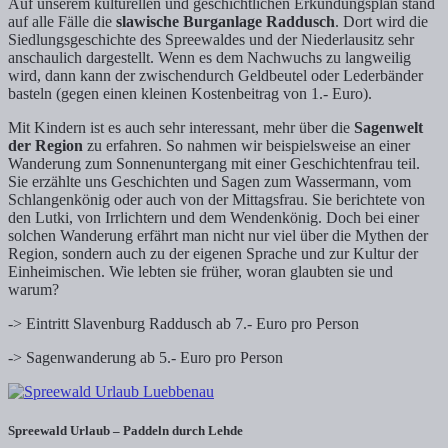
Auf unserem kulturellen und geschichtlichen Erkundungsplan stand
auf alle Fälle die
slawische Burganlage Raddusch
. Dort wird die
Siedlungsgeschichte des Spreewaldes und der Niederlausitz sehr
anschaulich dargestellt. Wenn es dem Nachwuchs zu langweilig
wird, dann kann der zwischendurch Geldbeutel oder Lederbänder
basteln (gegen einen kleinen Kostenbeitrag von 1.- Euro).
Mit Kindern ist es auch sehr interessant, mehr über die
Sagenwelt
der Region
zu erfahren. So nahmen wir beispielsweise an einer
Wanderung zum Sonnenuntergang mit einer Geschichtenfrau teil.
Sie erzählte uns Geschichten und Sagen zum Wassermann, vom
Schlangenkönig oder auch von der Mittagsfrau. Sie berichtete von
den Lutki, von Irrlichtern und dem Wendenkönig. Doch bei einer
solchen Wanderung erfährt man nicht nur viel über die Mythen der
Region, sondern auch zu der eigenen Sprache und zur Kultur der
Einheimischen. Wie lebten sie früher, woran glaubten sie und
warum?
-> Eintritt Slavenburg Raddusch ab 7.- Euro pro Person
-> Sagenwanderung ab 5.- Euro pro Person
Spreewald Urlaub – Paddeln durch Lehde