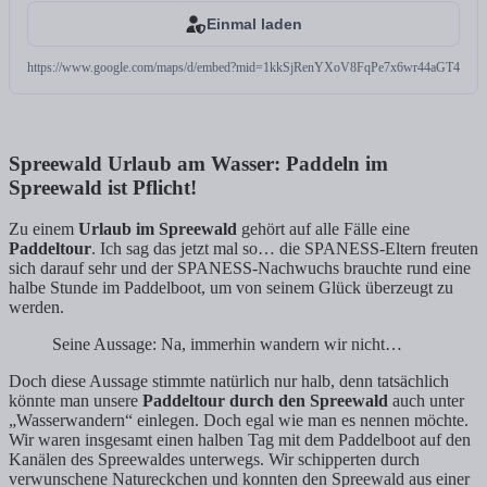
Einmal laden
https://www.google.com/maps/d/embed?mid=1kkSjRenYXoV8FqPe7x6wr44aGT4
Spreewald Urlaub am Wasser: Paddeln im
Spreewald ist Pflicht!
Zu einem
Urlaub im Spreewald
gehört auf alle Fälle eine
Paddeltour
. Ich sag das jetzt mal so… die SPANESS-Eltern freuten
sich darauf sehr und der SPANESS-Nachwuchs brauchte rund eine
halbe Stunde im Paddelboot, um von seinem Glück überzeugt zu
werden.
Seine Aussage: Na, immerhin wandern wir nicht…
Doch diese Aussage stimmte natürlich nur halb, denn tatsächlich
könnte man unsere
Paddeltour durch den Spreewald
auch unter
„Wasserwandern“ einlegen. Doch egal wie man es nennen möchte.
Wir waren insgesamt einen halben Tag mit dem Paddelboot auf den
Kanälen des Spreewaldes unterwegs. Wir schipperten durch
verwunschene Natureckchen und konnten den Spreewald aus einer