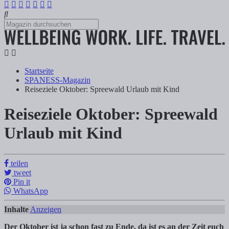
Startseite
SPANESS-Magazin
Reiseziele Oktober: Spreewald Urlaub mit Kind
Reiseziele Oktober: Spreewald
Reiseziele Oktober: Spreewald Urlaub mit
Urlaub mit Kind
Tanja Klindworth
teilen
tweet
Inhalte Anzeigen 1) Spreewald Reisezeit Oktober – Familien Auszeit
Pin it
WhatsApp
Inhalte
Anzeigen
Der Oktober ist ja schon fast zu Ende, da ist es an der Zeit euch