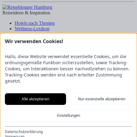
Reiseideen & Inspiration
Hotels nach Themen
Wellness-Lexikon
Business-Lexikon
Urlaubsregionen in Deutschland
Wir verwenden Cookies!
Urlaubsideen in Deutschland
Wanderrouten
Hallo, diese Website verwendet essentielle Cookies, um die
Kooperation & Zusammenarbeit
ordnungsgemäße Funktion sicherzustellen, sowie Tracking-
Cookies, um Interaktionen besser nachvollziehen zu können.
Kundenbereich
Tracking-Cookies werden erst nach erteilter Zustimmung
Presse
gesetzt.
Über uns
Kooperation/Zusammenarbeit
Service/Partner
Blogger-Datenbank
Alle akzeptieren
Nur essenzielle akzeptieren
Rechtliches
Einstellungen
Impressum
Datenschutz
Nutzungsbestimmungen
Datenschutzerklärung
Genuss Club
Impressum