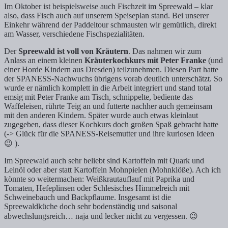
Im Oktober ist beispielsweise auch Fischzeit im Spreewald – klar
also, dass Fisch auch auf unserem Speiseplan stand. Bei unserer
Einkehr während der Paddeltour schmausten wir gemütlich, direkt
am Wasser, verschiedene Fischspezialitäten.
Der
Spreewald ist voll von Kräutern
. Das nahmen wir zum
Anlass an einem kleinen
Kräuterkochkurs mit Peter Franke
(und
einer Horde Kindern aus Dresden) teilzunehmen. Diesen Part hatte
der SPANESS-Nachwuchs übrigens vorab deutlich unterschätzt. So
wurde er nämlich komplett in die Arbeit integriert und stand total
emsig mit Peter Franke am Tisch, schnippelte, bediente das
Waffeleisen, rührte Teig an und futterte nachher auch gemeinsam
mit den anderen Kindern. Später wurde auch etwas kleinlaut
zugegeben, dass dieser Kochkurs doch großen Spaß gebracht hatte
(-> Glück für die SPANESS-Reisemutter und ihre kuriosen Ideen
😉 ).
Im Spreewald auch sehr beliebt sind Kartoffeln mit Quark und
Leinöl oder aber statt Kartoffeln Mohnpielen (Mohnklöße). Ach ich
könnte so weitermachen: Weißkrautauflauf mit Paprika und
Tomaten, Hefeplinsen oder Schlesisches Himmelreich mit
Schweinebauch und Backpflaume. Insgesamt ist die
Spreewaldküche doch sehr bodenständig und saisonal
abwechslungsreich… naja und lecker nicht zu vergessen. 😉