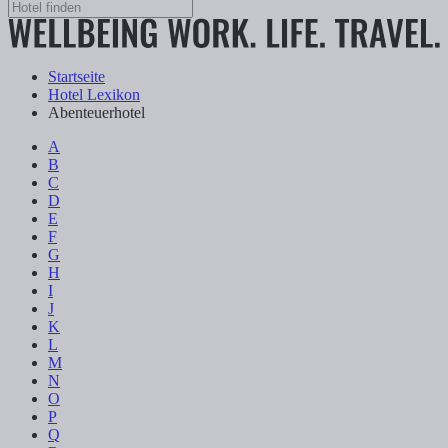
Startseite
Hotel Lexikon
Abenteuerhotel
A
B
C
D
E
F
G
H
I
J
K
L
M
N
O
P
Q