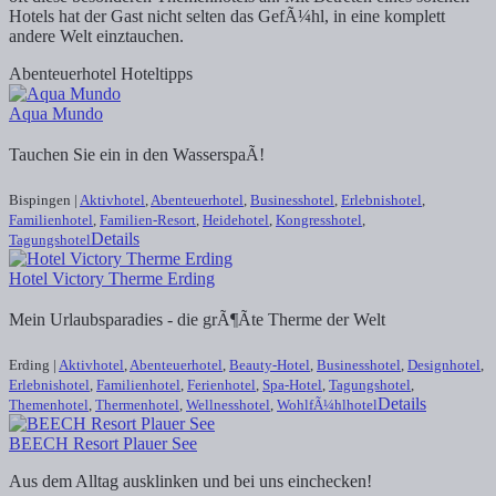
Hotels hat der Gast nicht selten das GefÃ¼hl, in eine komplett
andere Welt einztauchen.
Abenteuerhotel Hoteltipps
Aqua Mundo
Tauchen Sie ein in den WasserspaÃ!
Bispingen |
Aktivhotel
,
Abenteuerhotel
,
Businesshotel
,
Erlebnishotel
,
Familienhotel
,
Familien-Resort
,
Heidehotel
,
Kongresshotel
,
Details
Tagungshotel
Hotel Victory Therme Erding
Mein Urlaubsparadies - die grÃ¶Ãte Therme der Welt
Erding |
Aktivhotel
,
Abenteuerhotel
,
Beauty-Hotel
,
Businesshotel
,
Designhotel
,
Erlebnishotel
,
Familienhotel
,
Ferienhotel
,
Spa-Hotel
,
Tagungshotel
,
Details
Themenhotel
,
Thermenhotel
,
Wellnesshotel
,
WohlfÃ¼hlhotel
BEECH Resort Plauer See
Aus dem Alltag ausklinken und bei uns einchecken!