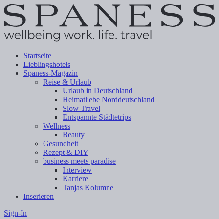
Startseite
Lieblingshotels
Spaness-Magazin
Reise & Urlaub
Urlaub in Deutschland
Heimatliebe Norddeutschland
Slow Travel
Entspannte Städtetrips
Wellness
Beauty
Gesundheit
Rezept & DIY
business meets paradise
Interview
Karriere
Tanjas Kolumne
Inserieren
Sign-In