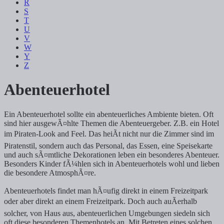
R
S
T
U
V
W
Y
Z
Abenteuerhotel
Ein Abenteuerhotel sollte ein abenteuerliches Ambiente bieten. Oft
sind hier ausgewÃ¤hlte Themen die Abenteuergeber. Z.B. ein Hotel
im Piraten-Look and Feel. Das heiÃt nicht nur die Zimmer sind im
Piratenstil, sondern auch das Personal, das Essen, eine Speisekarte
und auch sÃ¤mtliche Dekorationen leben ein besonderes Abenteuer.
Besonders Kinder fÃ¼hlen sich in Abenteuerhotels wohl und lieben
die besondere AtmosphÃ¤re.
Abenteuerhotels findet man hÃ¤ufig direkt in einem Freizeitpark
oder aber direkt an einem Freizeitpark. Doch auch auÃerhalb
solcher, von Haus aus, abenteuerlichen Umgebungen siedeln sich
oft diese besonderen Themenhotels an. Mit Betreten eines solchen