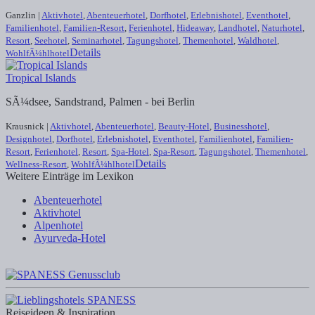
Ganzlin |
Aktivhotel
,
Abenteuerhotel
,
Dorfhotel
,
Erlebnishotel
,
Eventhotel
,
Familienhotel
,
Familien-Resort
,
Ferienhotel
,
Hideaway
,
Landhotel
,
Naturhotel
,
Resort
,
Seehotel
,
Seminarhotel
,
Tagungshotel
,
Themenhotel
,
Waldhotel
,
Details
WohlfÃ¼hlhotel
Tropical Islands
SÃ¼dsee, Sandstrand, Palmen - bei Berlin
Krausnick |
Aktivhotel
,
Abenteuerhotel
,
Beauty-Hotel
,
Businesshotel
,
Designhotel
,
Dorfhotel
,
Erlebnishotel
,
Eventhotel
,
Familienhotel
,
Familien-
Resort
,
Ferienhotel
,
Resort
,
Spa-Hotel
,
Spa-Resort
,
Tagungshotel
,
Themenhotel
,
Details
Wellness-Resort
,
WohlfÃ¼hlhotel
Weitere Einträge im Lexikon
Abenteuerhotel
Aktivhotel
Alpenhotel
Ayurveda-Hotel
Reiseideen & Inspiration