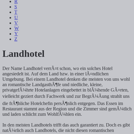
R
S
T
U
V
W
Y
Z
Landhotel
Der Name Landhotel verrÃ¤t schon, wo ein solches Hotel
angesiedelt ist. Auf dem Land bzw. in einer lÃ¤ndlichen
Umgebung. Bei einem Landhotel denken die meisten von uns wohl
an romantische LandgasthÃ¶fe und niedliche, kleine,
privatgefÃ¼hrte Hotelanlagen eingebettet in blÃ¼hende GÃ¤rten,
vielleicht geziert durch Fachwerk und zur BegrÃ¼Ãung strahlt uns
die frÃ¶hliche Hotelchefin persÃ¶nlich entgegen. Das Essen im
Restaurant stammt aus der Region und die Zimmer sind gemÃ¼tlich
und laden schlicht zum WohlfÃ¼hlen ein.
In den meisten Landhotels trifft das auch garantiert zu. Doch es gibt
natÃ¼rlich auch Landhotels, die nicht diesen romantischen