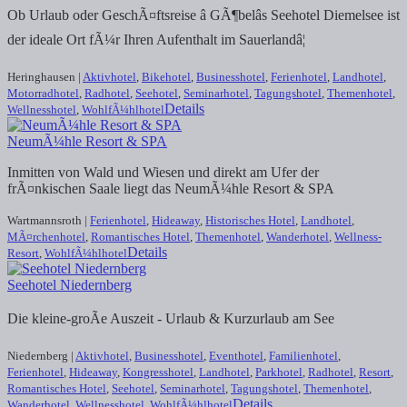
Ob Urlaub oder GeschÃ¤ftsreise â GÃ¶belâs Seehotel Diemelsee ist
der ideale Ort fÃ¼r Ihren Aufenthalt im Sauerlandâ¦
Heringhausen |
Aktivhotel
,
Bikehotel
,
Businesshotel
,
Ferienhotel
,
Landhotel
,
Motorradhotel
,
Radhotel
,
Seehotel
,
Seminarhotel
,
Tagungshotel
,
Themenhotel
,
Details
Wellnesshotel
,
WohlfÃ¼hlhotel
NeumÃ¼hle Resort & SPA
Inmitten von Wald und Wiesen und direkt am Ufer der
frÃ¤nkischen Saale liegt das NeumÃ¼hle Resort & SPA
Wartmannsroth |
Ferienhotel
,
Hideaway
,
Historisches Hotel
,
Landhotel
,
MÃ¤rchenhotel
,
Romantisches Hotel
,
Themenhotel
,
Wanderhotel
,
Wellness-
Details
Resort
,
WohlfÃ¼hlhotel
Seehotel Niedernberg
Die kleine-groÃe Auszeit - Urlaub & Kurzurlaub am See
Niedernberg |
Aktivhotel
,
Businesshotel
,
Eventhotel
,
Familienhotel
,
Ferienhotel
,
Hideaway
,
Kongresshotel
,
Landhotel
,
Parkhotel
,
Radhotel
,
Resort
,
Romantisches Hotel
,
Seehotel
,
Seminarhotel
,
Tagungshotel
,
Themenhotel
,
Details
Wanderhotel
,
Wellnesshotel
,
WohlfÃ¼hlhotel