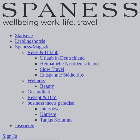
Startseite
Lieblingshotels
Spaness-Magazin
Reise & Urlaub
Urlaub in Deutschland
Heimatliebe Norddeutschland
Slow Travel
Entspannte Städtetrips
Wellness
Beauty
Gesundheit
Rezept & DIY
business meets paradise
Interview
Karriere
Tanjas Kolumne
Inserieren
Sign-In