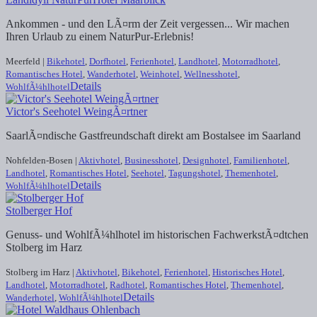
Ankommen - und den LÃ¤rm der Zeit vergessen... Wir machen
Ihren Urlaub zu einem NaturPur-Erlebnis!
Meerfeld |
Bikehotel
,
Dorfhotel
,
Ferienhotel
,
Landhotel
,
Motorradhotel
,
Romantisches Hotel
,
Wanderhotel
,
Weinhotel
,
Wellnesshotel
,
Details
WohlfÃ¼hlhotel
Victor's Seehotel WeingÃ¤rtner
SaarlÃ¤ndische Gastfreundschaft direkt am Bostalsee im Saarland
Nohfelden-Bosen |
Aktivhotel
,
Businesshotel
,
Designhotel
,
Familienhotel
,
Landhotel
,
Romantisches Hotel
,
Seehotel
,
Tagungshotel
,
Themenhotel
,
Details
WohlfÃ¼hlhotel
Stolberger Hof
Genuss- und WohlfÃ¼hlhotel im historischen FachwerkstÃ¤dtchen
Stolberg im Harz
Stolberg im Harz |
Aktivhotel
,
Bikehotel
,
Ferienhotel
,
Historisches Hotel
,
Landhotel
,
Motorradhotel
,
Radhotel
,
Romantisches Hotel
,
Themenhotel
,
Details
Wanderhotel
,
WohlfÃ¼hlhotel