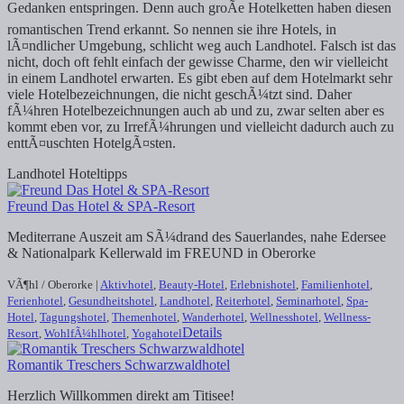
Gedanken entspringen. Denn auch groÃe Hotelketten haben diesen
romantischen Trend erkannt. So nennen sie ihre Hotels, in
lÃ¤ndlicher Umgebung, schlicht weg auch Landhotel. Falsch ist das
nicht, doch oft fehlt einfach der gewisse Charme, den wir vielleicht
in einem Landhotel erwarten. Es gibt eben auf dem Hotelmarkt sehr
viele Hotelbezeichnungen, die nicht geschÃ¼tzt sind. Daher
fÃ¼hren Hotelbezeichnungen auch ab und zu, zwar selten aber es
kommt eben vor, zu IrrefÃ¼hrungen und vielleicht dadurch auch zu
enttÃ¤uschten HotelgÃ¤sten.
Landhotel Hoteltipps
Freund Das Hotel & SPA-Resort
Mediterrane Auszeit am SÃ¼drand des Sauerlandes, nahe Edersee
& Nationalpark Kellerwald im FREUND in Oberorke
VÃ¶hl / Oberorke |
Aktivhotel
,
Beauty-Hotel
,
Erlebnishotel
,
Familienhotel
,
Ferienhotel
,
Gesundheitshotel
,
Landhotel
,
Reiterhotel
,
Seminarhotel
,
Spa-
Hotel
,
Tagungshotel
,
Themenhotel
,
Wanderhotel
,
Wellnesshotel
,
Wellness-
Details
Resort
,
WohlfÃ¼hlhotel
,
Yogahotel
Romantik Treschers Schwarzwaldhotel
Herzlich Willkommen direkt am Titisee!