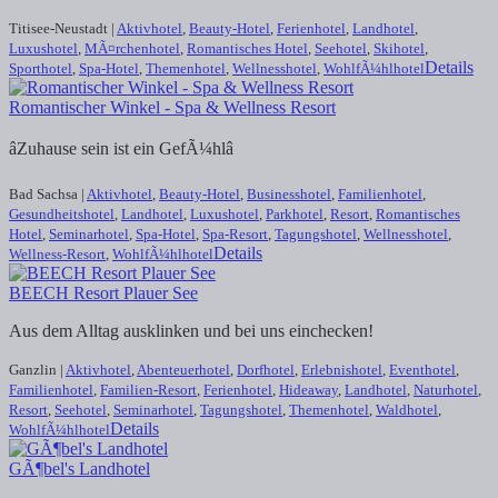
Titisee-Neustadt |
Aktivhotel
,
Beauty-Hotel
,
Ferienhotel
,
Landhotel
,
Luxushotel
,
MÃ¤rchenhotel
,
Romantisches Hotel
,
Seehotel
,
Skihotel
,
Details
Sporthotel
,
Spa-Hotel
,
Themenhotel
,
Wellnesshotel
,
WohlfÃ¼hlhotel
Romantischer Winkel - Spa & Wellness Resort
âZuhause sein ist ein GefÃ¼hlâ
Bad Sachsa |
Aktivhotel
,
Beauty-Hotel
,
Businesshotel
,
Familienhotel
,
Gesundheitshotel
,
Landhotel
,
Luxushotel
,
Parkhotel
,
Resort
,
Romantisches
Hotel
,
Seminarhotel
,
Spa-Hotel
,
Spa-Resort
,
Tagungshotel
,
Wellnesshotel
,
Details
Wellness-Resort
,
WohlfÃ¼hlhotel
BEECH Resort Plauer See
Aus dem Alltag ausklinken und bei uns einchecken!
Ganzlin |
Aktivhotel
,
Abenteuerhotel
,
Dorfhotel
,
Erlebnishotel
,
Eventhotel
,
Familienhotel
,
Familien-Resort
,
Ferienhotel
,
Hideaway
,
Landhotel
,
Naturhotel
,
Resort
,
Seehotel
,
Seminarhotel
,
Tagungshotel
,
Themenhotel
,
Waldhotel
,
Details
WohlfÃ¼hlhotel
GÃ¶bel's Landhotel