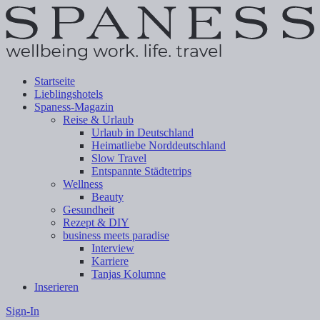
Startseite
Lieblingshotels
Spaness-Magazin
Reise & Urlaub
Urlaub in Deutschland
Heimatliebe Norddeutschland
Slow Travel
Entspannte Städtetrips
Wellness
Beauty
Gesundheit
Rezept & DIY
business meets paradise
Interview
Karriere
Tanjas Kolumne
Inserieren
Sign-In