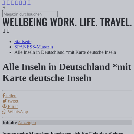
Startseite
SPANESS-Magazin
Alle Inseln in Deutschland *mit Karte deutsche Inseln
Alle Inseln in Deutschland *mit
Alle Inseln in Deutschland *mit Karte deut
Karte deutsche Inseln
Tanja Klindworth
teilen
tweet
Pin it
Inseln in Deutschland. Die ultimative Übersicht aller Inseln in Deuts
WhatsApp
Inhalte
Anzeigen
I
mmer mehr Menschen begeistern sich für Urlaub auf einer