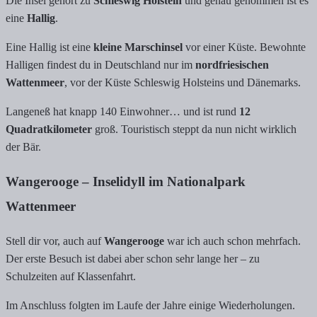
Die Insel gehört zu
Schleswig Holstein
und genau genommen ist es
eine
Hallig
.
Eine Hallig ist eine
kleine Marschinsel
vor einer Küste. Bewohnte
Halligen findest du in Deutschland nur im
nordfriesischen
Wattenmeer
, vor der Küste Schleswig Holsteins und Dänemarks.
Langeneß hat knapp 140 Einwohner… und ist rund
12
Quadratkilometer
groß. Touristisch steppt da nun nicht wirklich
der Bär.
Wangerooge – Inselidyll im Nationalpark
Wattenmeer
Stell dir vor, auch auf
Wangerooge
war ich auch schon mehrfach.
Der erste Besuch ist dabei aber schon sehr lange her – zu
Schulzeiten auf Klassenfahrt.
Im Anschluss folgten im Laufe der Jahre einige Wiederholungen.