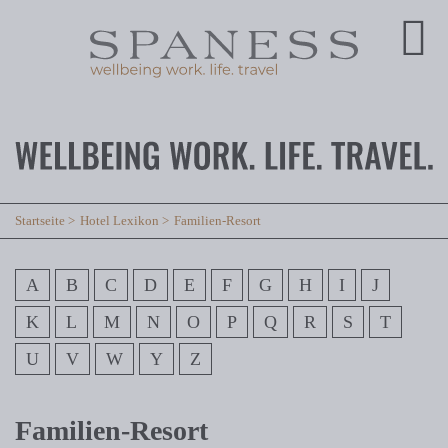
Startseite
Hotel Lexikon
Familien-Resort
A
B
C
D
E
F
G
H
I
J
K
L
M
N
O
P
Q
R
S
T
U
V
W
Y
Z
Familien-Resort