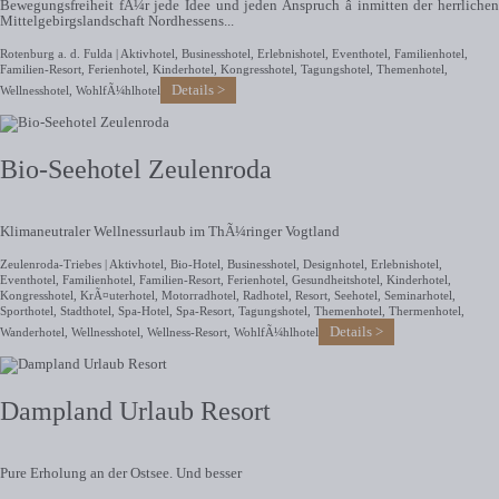
Bewegungsfreiheit fÃ¼r jede Idee und jeden Anspruch â inmitten der herrlichen
Mittelgebirgslandschaft Nordhessens...
Rotenburg a. d. Fulda |
Aktivhotel
,
Businesshotel
,
Erlebnishotel
,
Eventhotel
,
Familienhotel
,
Familien-Resort
,
Ferienhotel
,
Kinderhotel
,
Kongresshotel
,
Tagungshotel
,
Themenhotel
,
Details
Wellnesshotel
,
WohlfÃ¼hlhotel
Bio-Seehotel Zeulenroda
Klimaneutraler Wellnessurlaub im ThÃ¼ringer Vogtland
Zeulenroda-Triebes |
Aktivhotel
,
Bio-Hotel
,
Businesshotel
,
Designhotel
,
Erlebnishotel
,
Eventhotel
,
Familienhotel
,
Familien-Resort
,
Ferienhotel
,
Gesundheitshotel
,
Kinderhotel
,
Kongresshotel
,
KrÃ¤uterhotel
,
Motorradhotel
,
Radhotel
,
Resort
,
Seehotel
,
Seminarhotel
,
Sporthotel
,
Stadthotel
,
Spa-Hotel
,
Spa-Resort
,
Tagungshotel
,
Themenhotel
,
Thermenhotel
,
Details
Wanderhotel
,
Wellnesshotel
,
Wellness-Resort
,
WohlfÃ¼hlhotel
Dampland Urlaub Resort
Pure Erholung an der Ostsee. Und besser