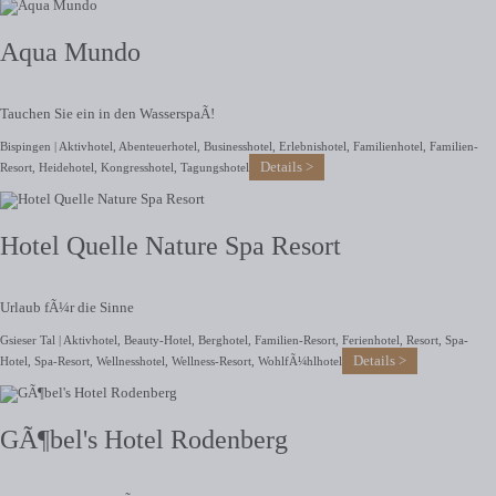
Aqua Mundo
Tauchen Sie ein in den WasserspaÃ!
Bispingen |
Aktivhotel
,
Abenteuerhotel
,
Businesshotel
,
Erlebnishotel
,
Familienhotel
,
Familien-
Details
Resort
,
Heidehotel
,
Kongresshotel
,
Tagungshotel
Hotel Quelle Nature Spa Resort
Urlaub fÃ¼r die Sinne
Gsieser Tal |
Aktivhotel
,
Beauty-Hotel
,
Berghotel
,
Familien-Resort
,
Ferienhotel
,
Resort
,
Spa-
Details
Hotel
,
Spa-Resort
,
Wellnesshotel
,
Wellness-Resort
,
WohlfÃ¼hlhotel
GÃ¶bel's Hotel Rodenberg