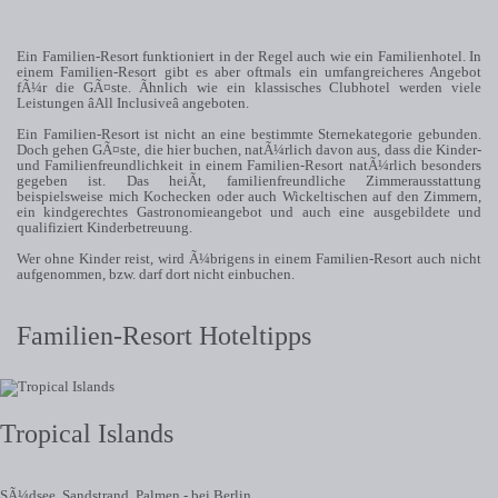
Ein Familien-Resort funktioniert in der Regel auch wie ein Familienhotel. In
einem Familien-Resort gibt es aber oftmals ein umfangreicheres Angebot
fÃ¼r die GÃ¤ste. Ãhnlich wie ein klassisches Clubhotel werden viele
Leistungen âAll Inclusiveâ angeboten.
Ein Familien-Resort ist nicht an eine bestimmte Sternekategorie gebunden.
Doch gehen GÃ¤ste, die hier buchen, natÃ¼rlich davon aus, dass die Kinder-
und Familienfreundlichkeit in einem Familien-Resort natÃ¼rlich besonders
gegeben ist. Das heiÃt, familienfreundliche Zimmerausstattung
beispielsweise mich Kochecken oder auch Wickeltischen auf den Zimmern,
ein kindgerechtes Gastronomieangebot und auch eine ausgebildete und
qualifiziert Kinderbetreuung.
Wer ohne Kinder reist, wird Ã¼brigens in einem Familien-Resort auch nicht
aufgenommen, bzw. darf dort nicht einbuchen.
Familien-Resort Hoteltipps
Tropical Islands
SÃ¼dsee, Sandstrand, Palmen - bei Berlin