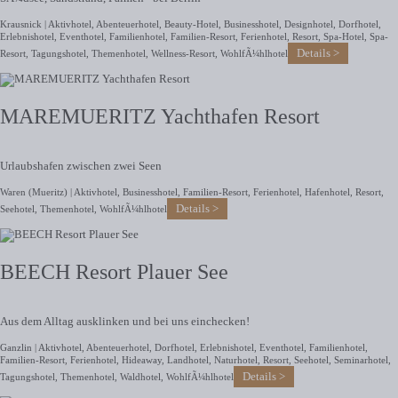
Krausnick |
Aktivhotel
,
Abenteuerhotel
,
Beauty-Hotel
,
Businesshotel
,
Designhotel
,
Dorfhotel
,
Erlebnishotel
,
Eventhotel
,
Familienhotel
,
Familien-Resort
,
Ferienhotel
,
Resort
,
Spa-Hotel
,
Spa-
Details
Resort
,
Tagungshotel
,
Themenhotel
,
Wellness-Resort
,
WohlfÃ¼hlhotel
MAREMUERITZ Yachthafen Resort
Urlaubshafen zwischen zwei Seen
Waren (Mueritz) |
Aktivhotel
,
Businesshotel
,
Familien-Resort
,
Ferienhotel
,
Hafenhotel
,
Resort
,
Details
Seehotel
,
Themenhotel
,
WohlfÃ¼hlhotel
BEECH Resort Plauer See
Aus dem Alltag ausklinken und bei uns einchecken!
Ganzlin |
Aktivhotel
,
Abenteuerhotel
,
Dorfhotel
,
Erlebnishotel
,
Eventhotel
,
Familienhotel
,
Familien-Resort
,
Ferienhotel
,
Hideaway
,
Landhotel
,
Naturhotel
,
Resort
,
Seehotel
,
Seminarhotel
,
Details
Tagungshotel
,
Themenhotel
,
Waldhotel
,
WohlfÃ¼hlhotel