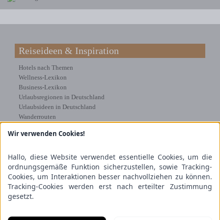
Reiseideen & Inspiration
Hotels nach Themen
Wellness-Lexikon
Business-Lexikon
Urlaubsregionen in Deutschland
Urlaubsideen in Deutschland
Wanderrouten
Wir verwenden Cookies!
Kooperation & Zusammenarbeit
Kundenbereich
Hallo, diese Website verwendet essentielle Cookies, um die
Presse
ordnungsgemäße Funktion sicherzustellen, sowie Tracking-
Über uns
Cookies, um Interaktionen besser nachvollziehen zu können.
Kooperation/Zusammenarbeit
Tracking-Cookies werden erst nach erteilter Zustimmung
Service/Partner
gesetzt.
Blogger-Datenbank