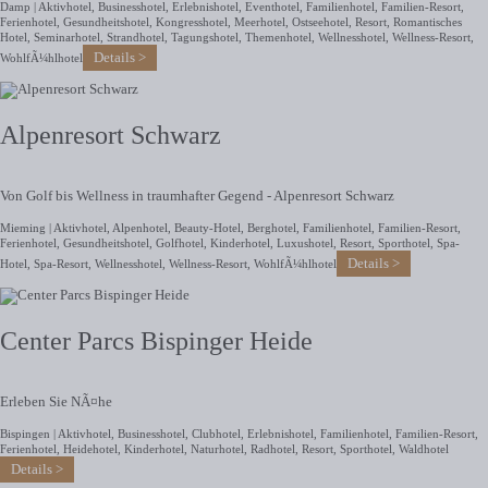
Damp |
Aktivhotel
,
Businesshotel
,
Erlebnishotel
,
Eventhotel
,
Familienhotel
,
Familien-Resort
,
Ferienhotel
,
Gesundheitshotel
,
Kongresshotel
,
Meerhotel
,
Ostseehotel
,
Resort
,
Romantisches
Hotel
,
Seminarhotel
,
Strandhotel
,
Tagungshotel
,
Themenhotel
,
Wellnesshotel
,
Wellness-Resort
,
Details
WohlfÃ¼hlhotel
Alpenresort Schwarz
Von Golf bis Wellness in traumhafter Gegend - Alpenresort Schwarz
Mieming |
Aktivhotel
,
Alpenhotel
,
Beauty-Hotel
,
Berghotel
,
Familienhotel
,
Familien-Resort
,
Ferienhotel
,
Gesundheitshotel
,
Golfhotel
,
Kinderhotel
,
Luxushotel
,
Resort
,
Sporthotel
,
Spa-
Details
Hotel
,
Spa-Resort
,
Wellnesshotel
,
Wellness-Resort
,
WohlfÃ¼hlhotel
Center Parcs Bispinger Heide
Erleben Sie NÃ¤he
Bispingen |
Aktivhotel
,
Businesshotel
,
Clubhotel
,
Erlebnishotel
,
Familienhotel
,
Familien-Resort
,
Ferienhotel
,
Heidehotel
,
Kinderhotel
,
Naturhotel
,
Radhotel
,
Resort
,
Sporthotel
,
Waldhotel
Details