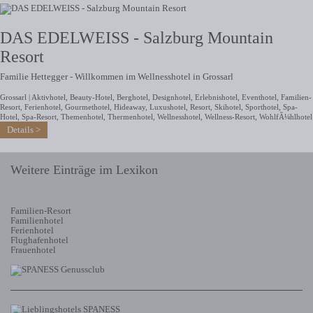
DAS EDELWEISS - Salzburg Mountain
Resort
Familie Hettegger - Willkommen im Wellnesshotel in Grossarl
Grossarl |
Aktivhotel
,
Beauty-Hotel
,
Berghotel
,
Designhotel
,
Erlebnishotel
,
Eventhotel
,
Familien-
Resort
,
Ferienhotel
,
Gourmethotel
,
Hideaway
,
Luxushotel
,
Resort
,
Skihotel
,
Sporthotel
,
Spa-
Hotel
,
Spa-Resort
,
Themenhotel
,
Thermenhotel
,
Wellnesshotel
,
Wellness-Resort
,
WohlfÃ¼hlhotel
Details
Weitere Einträge im Lexikon
Familien-Resort
Familienhotel
Ferienhotel
Flughafenhotel
Frauenhotel