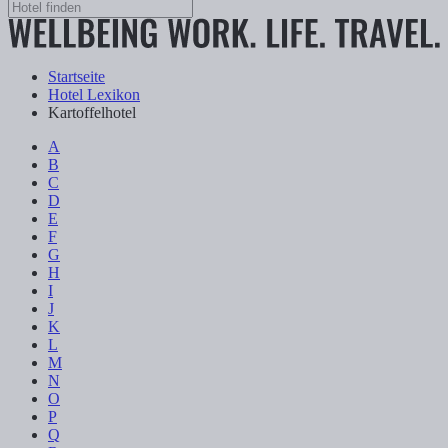
Startseite
Hotel Lexikon
Kartoffelhotel
A
B
C
D
E
F
G
H
I
J
K
L
M
N
O
P
Q