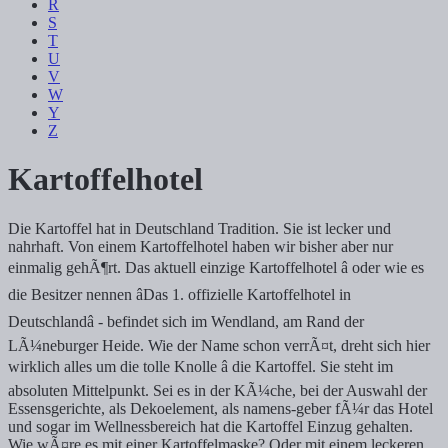
R
S
T
U
V
W
Y
Z
Kartoffelhotel
Die Kartoffel hat in Deutschland Tradition. Sie ist lecker und
nahrhaft. Von einem Kartoffelhotel haben wir bisher aber nur
einmalig gehÃ¶rt. Das aktuell einzige Kartoffelhotel â oder wie es
die Besitzer nennen âDas 1. offizielle Kartoffelhotel in
Deutschlandâ - befindet sich im Wendland, am Rand der
LÃ¼neburger Heide. Wie der Name schon verrÃ¤t, dreht sich hier
wirklich alles um die tolle Knolle â die Kartoffel. Sie steht im
absoluten Mittelpunkt. Sei es in der KÃ¼che, bei der Auswahl der
Essensgerichte, als Dekoelement, als namens-geber fÃ¼r das Hotel
und sogar im Wellnessbereich hat die Kartoffel Einzug gehalten.
Wie wÃ¤re es mit einer Kartoffelmaske? Oder mit einem leckeren