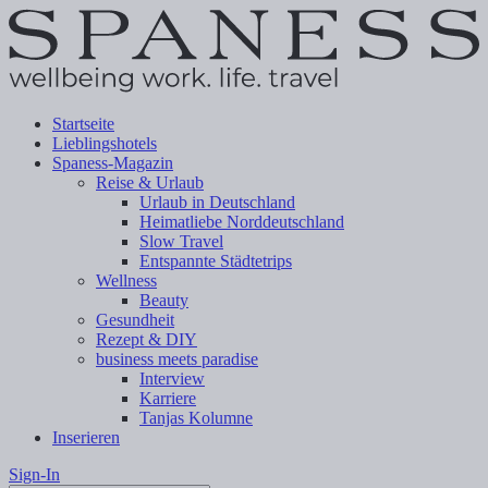
Startseite
Lieblingshotels
Spaness-Magazin
Reise & Urlaub
Urlaub in Deutschland
Heimatliebe Norddeutschland
Slow Travel
Entspannte Städtetrips
Wellness
Beauty
Gesundheit
Rezept & DIY
business meets paradise
Interview
Karriere
Tanjas Kolumne
Inserieren
Sign-In