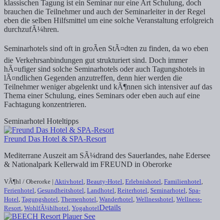
klassischen Tagung ist ein Seminar nur eine Art Schulung, doch
brauchen die Teilnehmer und auch der Seminarleiter in der Regel
eben die selben Hilfsmittel um eine solche Veranstaltung erfolgreich
durchzufÃ¼hren.
Seminarhotels sind oft in groÃen StÃ¤dten zu finden, da wo eben
die Verkehrsanbindungen gut strukturiert sind. Doch immer
hÃ¤ufiger sind solche Seminarhotels oder auch Tagungshotels in
lÃ¤ndlichen Gegenden anzutreffen, denn hier werden die
Teilnehmer weniger abgelenkt und kÃ¶nnen sich intensiver auf das
Thema einer Schulung, eines Seminars oder eben auch auf eine
Fachtagung konzentrieren.
Seminarhotel Hoteltipps
Freund Das Hotel & SPA-Resort
Mediterrane Auszeit am SÃ¼drand des Sauerlandes, nahe Edersee
& Nationalpark Kellerwald im FREUND in Oberorke
VÃ¶hl / Oberorke |
Aktivhotel
,
Beauty-Hotel
,
Erlebnishotel
,
Familienhotel
,
Ferienhotel
,
Gesundheitshotel
,
Landhotel
,
Reiterhotel
,
Seminarhotel
,
Spa-
Hotel
,
Tagungshotel
,
Themenhotel
,
Wanderhotel
,
Wellnesshotel
,
Wellness-
Details
Resort
,
WohlfÃ¼hlhotel
,
Yogahotel