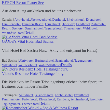
BEECH Resort Plauer See
Aus dem Alltag ausklinken und bei uns einchecken!
Ganzlin |
Aktivhotel
,
Abenteuerhotel
,
Dorfhotel
,
Erlebnishotel
,
Eventhotel
,
Familienhotel
,
Familien-Resort
,
Ferienhotel
,
Hideaway
,
Landhotel
,
Naturhotel
,
Resort
,
Seehotel
,
Seminarhotel
,
Tagungshotel
,
Themenhotel
,
Waldhotel
,
Details
WohlfÃ¼hlhotel
GÃ¶bel's Vital Hotel Bad Sachsa
Vital Hotel Bad Sachsa Harz - Aktiv und entspannt im Harzâ¦
Bad Sachsa |
Aktivhotel
,
Businesshotel
,
Seminarhotel
,
Tagungshotel
,
Details
Villenhotel
,
Wellnesshotel
,
WohlfÃ¼hlhotel
Victor's Residenz Hotel Teistungenburg
Die Welt aktiv im Resort Teistungenburg erleben: beim Sport, im
Business oder mit der Familie
Teistungen |
Aktivhotel
,
Businesshotel
,
Erlebnishotel
,
Eventhotel
,
Familienhotel
,
Ferienhotel
,
Klosterhotel
,
Residenz
,
Seminarhotel
,
Sporthotel
,
Details
Tagungshotel
,
Themenhotel