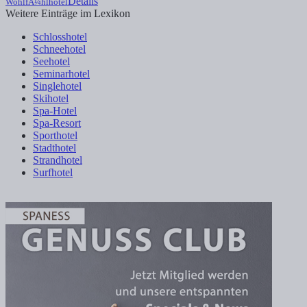
Details
WohlfÃ¼hlhotel
Weitere Einträge im Lexikon
Schlosshotel
Schneehotel
Seehotel
Seminarhotel
Singlehotel
Skihotel
Spa-Hotel
Spa-Resort
Sporthotel
Stadthotel
Strandhotel
Surfhotel