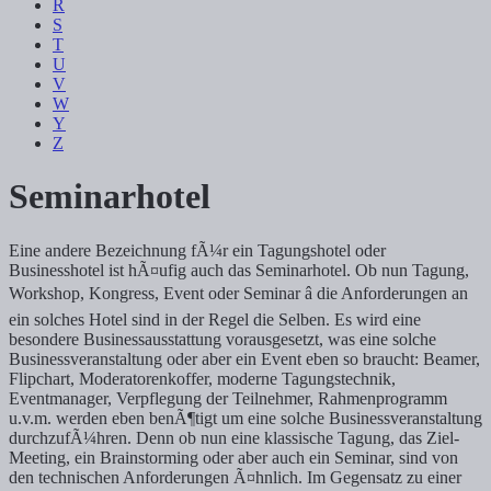
R
S
T
U
V
W
Y
Z
Seminarhotel
Eine andere Bezeichnung fÃ¼r ein Tagungshotel oder
Businesshotel ist hÃ¤ufig auch das Seminarhotel. Ob nun Tagung,
Workshop, Kongress, Event oder Seminar â die Anforderungen an
ein solches Hotel sind in der Regel die Selben. Es wird eine
besondere Businessausstattung vorausgesetzt, was eine solche
Businessveranstaltung oder aber ein Event eben so braucht: Beamer,
Flipchart, Moderatorenkoffer, moderne Tagungstechnik,
Eventmanager, Verpflegung der Teilnehmer, Rahmenprogramm
u.v.m. werden eben benÃ¶tigt um eine solche Businessveranstaltung
durchzufÃ¼hren. Denn ob nun eine klassische Tagung, das Ziel-
Meeting, ein Brainstorming oder aber auch ein Seminar, sind von
den technischen Anforderungen Ã¤hnlich. Im Gegensatz zu einer