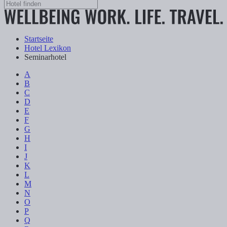
Startseite
Hotel Lexikon
Seminarhotel
A
B
C
D
E
F
G
H
I
J
K
L
M
N
O
P
Q