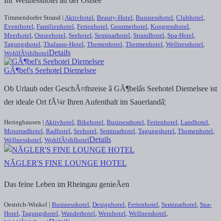
Ihr Wellnesshotel an der Ostsee
Timmendorfer Strand |
Aktivhotel
,
Beauty-Hotel
,
Businesshotel
,
Clubhotel
,
Eventhotel
,
Familienhotel
,
Ferienhotel
,
Gourmethotel
,
Kongresshotel
,
Meerhotel
,
Ostseehotel
,
Seehotel
,
Seminarhotel
,
Strandhotel
,
Spa-Hotel
,
Tagungshotel
,
Thalasso-Hotel
,
Themenhotel
,
Thermenhotel
,
Wellnesshotel
,
Details
WohlfÃ¼hlhotel
GÃ¶bel's Seehotel Diemelsee
Ob Urlaub oder GeschÃ¤ftsreise â GÃ¶belâs Seehotel Diemelsee ist
der ideale Ort fÃ¼r Ihren Aufenthalt im Sauerlandâ¦
Heringhausen |
Aktivhotel
,
Bikehotel
,
Businesshotel
,
Ferienhotel
,
Landhotel
,
Motorradhotel
,
Radhotel
,
Seehotel
,
Seminarhotel
,
Tagungshotel
,
Themenhotel
,
Details
Wellnesshotel
,
WohlfÃ¼hlhotel
NÃGLER'S FINE LOUNGE HOTEL
Das feine Leben im Rheingau genieÃen
Oestrich-Winkel |
Businesshotel
,
Designhotel
,
Ferienhotel
,
Seminarhotel
,
Spa-
Hotel
,
Tagungshotel
,
Wanderhotel
,
Weinhotel
,
Wellnesshotel
,