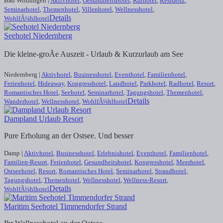
Bad Wildungen |
Aktivhotel
,
Gesundheitshotel
,
Kurhotel
,
Residenz
,
Seminarhotel
,
Themenhotel
,
Villenhotel
,
Wellnesshotel
,
Details
WohlfÃ¼hlhotel
Seehotel Niedernberg
Die kleine-groÃe Auszeit - Urlaub & Kurzurlaub am See
Niedernberg |
Aktivhotel
,
Businesshotel
,
Eventhotel
,
Familienhotel
,
Ferienhotel
,
Hideaway
,
Kongresshotel
,
Landhotel
,
Parkhotel
,
Radhotel
,
Resort
,
Romantisches Hotel
,
Seehotel
,
Seminarhotel
,
Tagungshotel
,
Themenhotel
,
Details
Wanderhotel
,
Wellnesshotel
,
WohlfÃ¼hlhotel
Dampland Urlaub Resort
Pure Erholung an der Ostsee. Und besser
Damp |
Aktivhotel
,
Businesshotel
,
Erlebnishotel
,
Eventhotel
,
Familienhotel
,
Familien-Resort
,
Ferienhotel
,
Gesundheitshotel
,
Kongresshotel
,
Meerhotel
,
Ostseehotel
,
Resort
,
Romantisches Hotel
,
Seminarhotel
,
Strandhotel
,
Tagungshotel
,
Themenhotel
,
Wellnesshotel
,
Wellness-Resort
,
Details
WohlfÃ¼hlhotel
Maritim Seehotel Timmendorfer Strand