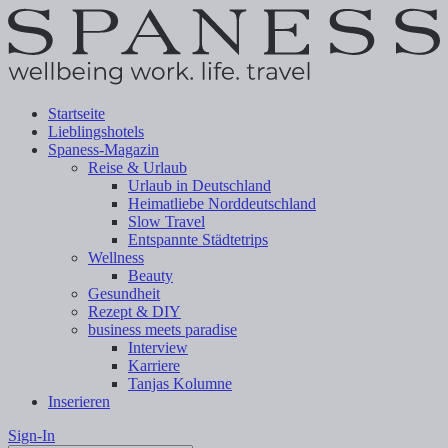
Startseite
Lieblingshotels
Spaness-Magazin
Reise & Urlaub
Urlaub in Deutschland
Heimatliebe Norddeutschland
Slow Travel
Entspannte Städtetrips
Wellness
Beauty
Gesundheit
Rezept & DIY
business meets paradise
Interview
Karriere
Tanjas Kolumne
Inserieren
Sign-In