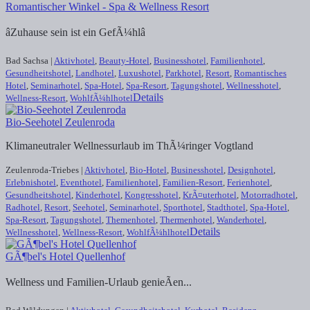
Romantischer Winkel - Spa & Wellness Resort
âZuhause sein ist ein GefÃ¼hlâ
Bad Sachsa |
Aktivhotel
,
Beauty-Hotel
,
Businesshotel
,
Familienhotel
,
Gesundheitshotel
,
Landhotel
,
Luxushotel
,
Parkhotel
,
Resort
,
Romantisches
Hotel
,
Seminarhotel
,
Spa-Hotel
,
Spa-Resort
,
Tagungshotel
,
Wellnesshotel
,
Details
Wellness-Resort
,
WohlfÃ¼hlhotel
Bio-Seehotel Zeulenroda
Klimaneutraler Wellnessurlaub im ThÃ¼ringer Vogtland
Zeulenroda-Triebes |
Aktivhotel
,
Bio-Hotel
,
Businesshotel
,
Designhotel
,
Erlebnishotel
,
Eventhotel
,
Familienhotel
,
Familien-Resort
,
Ferienhotel
,
Gesundheitshotel
,
Kinderhotel
,
Kongresshotel
,
KrÃ¤uterhotel
,
Motorradhotel
,
Radhotel
,
Resort
,
Seehotel
,
Seminarhotel
,
Sporthotel
,
Stadthotel
,
Spa-Hotel
,
Spa-Resort
,
Tagungshotel
,
Themenhotel
,
Thermenhotel
,
Wanderhotel
,
Details
Wellnesshotel
,
Wellness-Resort
,
WohlfÃ¼hlhotel
GÃ¶bel's Hotel Quellenhof
Wellness und Familien-Urlaub genieÃen...