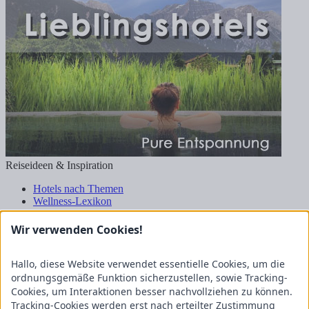
Reiseideen & Inspiration
Hotels nach Themen
Wellness-Lexikon
Business-Lexikon
Urlaubsregionen in Deutschland
Wir verwenden Cookies!
Urlaubsideen in Deutschland
Wanderrouten
Hallo, diese Website verwendet essentielle Cookies, um die
Kooperation & Zusammenarbeit
ordnungsgemäße Funktion sicherzustellen, sowie Tracking-
Cookies, um Interaktionen besser nachvollziehen zu können.
Kundenbereich
Tracking-Cookies werden erst nach erteilter Zustimmung